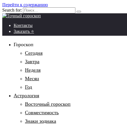
Перейти к содержанию
Search for:
Контакты
Заказать ⭐
Гороскоп
Сегодня
Завтра
Неделя
Месяц
Год
Астрология
Восточный гороскоп
Совместимость
Знаки зодиака