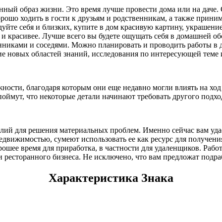
енный образ жизни. Это время лучше провести дома или на даче
рошо ходить в гости к друзьям и родственникам, а также прини
уйте себя и близких, купите в дом красивую картину, украшение
 и красивее. Лучше всего вы будете ощущать себя в домашней о
никами и соседями. Можно планировать и проводить работы в д
ие новых областей знаний, исследования по интересующей теме 
ности, благодаря которым они еще недавно могли влиять на ход 
оймут, что некоторые детали начинают требовать другого подхо
лий для решения материальных проблем. Именно сейчас вам удас
движимостью, сумеют использовать ее как ресурс для получения
ошее время для приработка, в частности для удаленщиков. Работ
ресторанного бизнеса. Не исключено, что вам предложат подраб
Характеристика Знака