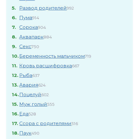
5.
Развод родителей
992
6.
Пума
914
7.
Сорока
904
8.
Аквапарк
884
9.
Секс
750
10.
Беременность мальчиком
719
11.
Кровь расшифровка
667
12.
Рыба
637
13.
Авария
624
14.
Поцелуй
602
15.
Муж голый
555
16.
Еда
528
17.
Ссора с родителями
516
18.
Паук
490