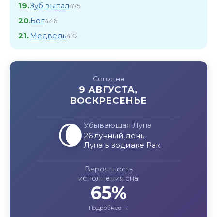
19.
Зуб выпал
475
20.
Бог
446
21.
Медведь
432
Сегодня
9 АВГУСТА,
ВОСКРЕСЕНЬЕ
🌘
Убывающая Луна
26 лунный день
Луна в зодиаке Рак
Вероятность
исполнения сна:
65%