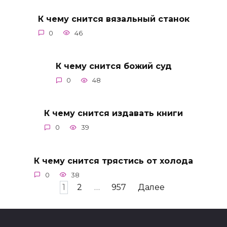
К чему снится вязальный станок
0
46
К чему снится божий суд
0
48
К чему снится издавать книги
0
39
К чему снится трястись от холода
0
38
Пагинация
1
2
…
957
Далее
записей