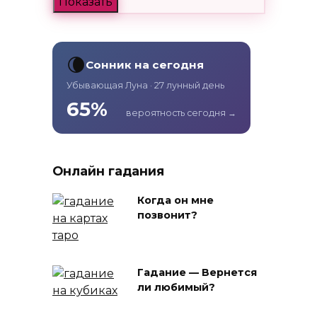
Показать
🌘
Сонник на сегодня
Убывающая Луна · 27 лунный день
65%
вероятность сегодня →
Онлайн гадания
Когда он мне
позвонит?
Гадание — Вернется
ли любимый?