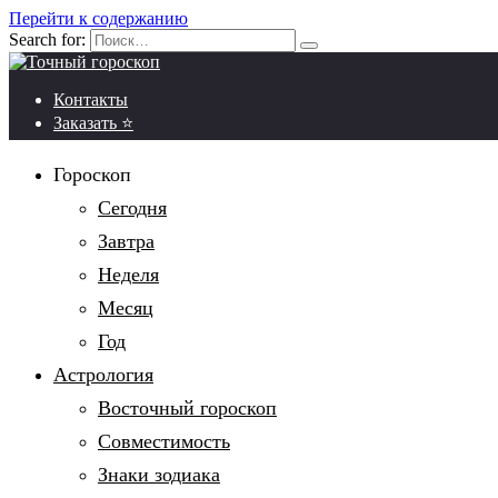
Перейти к содержанию
Search for:
Контакты
Заказать ⭐
Гороскоп
Сегодня
Завтра
Неделя
Месяц
Год
Астрология
Восточный гороскоп
Совместимость
Знаки зодиака