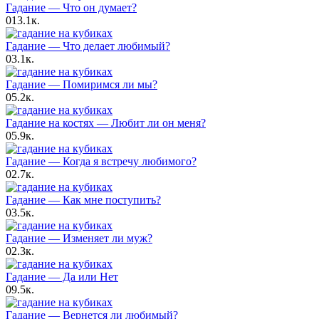
Гадание — Что он думает?
0
13.1к.
Гадание — Что делает любимый?
0
3.1к.
Гадание — Помиримся ли мы?
0
5.2к.
Гадание на костях — Любит ли он меня?
0
5.9к.
Гадание — Когда я встречу любимого?
0
2.7к.
Гадание — Как мне поступить?
0
3.5к.
Гадание — Изменяет ли муж?
0
2.3к.
Гадание — Да или Нет
0
9.5к.
Гадание — Вернется ли любимый?