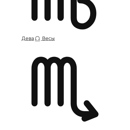
Дева
Весы