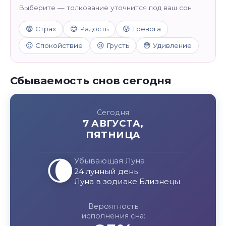
Выберите — толкование уточнится под ваш сон
😨 Страх
😊 Радость
😰 Тревога
😌 Спокойствие
😢 Грусть
😳 Удивление
Сбываемость снов сегодня
Сегодня
7 АВГУСТА,
ПЯТНИЦА
🌘
Убывающая Луна
24 лунный день
Луна в зодиаке Близнецы
Вероятность
исполнения сна: