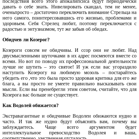
последствия
всего
этого
апокалипсиса
будут
периодически
давать
о
себе
знать
.
Нивелировать
скандал
,
тем
не
менее
,
очень
просто
–
достаточно
переключить
внимание
Стрельца
на
него
самого
,
поинтересовавшись
его
жизнью
,
проблемами
и
здоровьем
.
Себя
Стрелец
любит
,
поэтому
переключается
с
радостью
и
энтузиазмом
,
тут
же
забыв
об
обидах
.
Обидчев ли Козерог?
Козероги
совсем
не
обидчивы
.
И
ссор
они
не
любят
.
Над
двусмысленными
шуточками
в
их
адрес
посмеются
вместе
со
всеми
.
Но
вот
по
поводу
их
профессиональной
деятельности
лучше
не
шутить
–
это
святое
!
И
уж
если
вас
угораздило
наступить
Козерогу
на
любимую
мозоль
–
постарайтесь
убедить
его
,
что
это
была
просто
здоровая
критика
для
его
же
блага
,
а
вы
просто
не
умеете
правильно
высказывать
свои
мысли
.
Если
вы
пренебрегли
этим
советом
,
считайте
,
что
для
Козерога
вас
больше
не
существует
.
Как Водолей обижается?
Экстравагантные
и
обидчивые
Водолеи
обижаются
нудно
и
часто
.
И
так
же
нудно
будут
объяснять
вам
,
почему
вы
заблуждаетесь
.
Чаще
всего
аргументом
будет
интеллектуальное
превосходство
Водолея
и
ваша
,
соответственно
,
умственная
отсталость
.