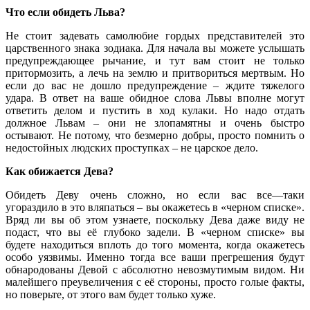
Что если обидеть Льва?
Не
стоит
задевать
самолюбие
гордых
представителей
это
царственного
знака
зодиака
.
Для
начала
вы
можете
услышать
предупреждающее
рычание
,
и
тут
вам
стоит
не
только
притормозить
,
а
лечь
на
землю
и
притвориться
мертвым
.
Но
если
до
вас
не
дошло
предупреждение
–
ждите
тяжелого
удара
.
В
ответ
на
ваше
обидное
слова
Львы
вполне
могут
ответить
делом
и
пустить
в
ход
кулаки
.
Но
надо
отдать
должное
Львам
–
они
не
злопамятны
и
очень
быстро
остывают
.
Не
потому
,
что
безмерно
добры
,
просто
помнить
о
недостойных
людских
проступках
–
не
царское
дело
.
Как обижается Дева?
Обидеть
Деву
очень
сложно
,
но
если
вас
все
—
таки
угораздило
в
это
вляпаться
–
вы
окажетесь
в
«
черном
списке
».
Вряд
ли
вы
об
этом
узнаете
,
поскольку
Дева
даже
виду
не
подаст
,
что
вы
её
глубоко
задели
.
В
«
черном
списке
»
вы
будете
находиться
вплоть
до
того
момента
,
когда
окажетесь
особо
уязвимы
.
Именно
тогда
все
ваши
прегрешения
будут
обнародованы
Девой
с
абсолютно
невозмутимым
видом
.
Ни
малейшего
преувеличения
с
её
стороны
,
просто
голые
факты
,
но
поверьте
,
от
этого
вам
будет
только
хуже
.