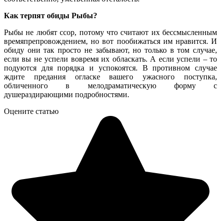
Как терпят обиды Рыбы?
Рыбы
не
любят
ссор
,
потому
что
считают
их
бессмысленным
времяпрепровождением
,
но
вот
пообижаться
им
нравится
.
И
обиду
они
так
просто
не
забывают
,
но
только
в
том
случае
,
если
вы
не
успели
вовремя
их
обласкать
.
А
если
успели
–
то
подуются
для
порядка
и
успокоятся
.
В
противном
случае
ждите
предания
огласке
вашего
ужасного
поступка
,
обличенного
в
мелодраматическую
форму
с
душераздирающими
подробностями
.
Оцените статью