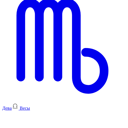
Дева
Весы