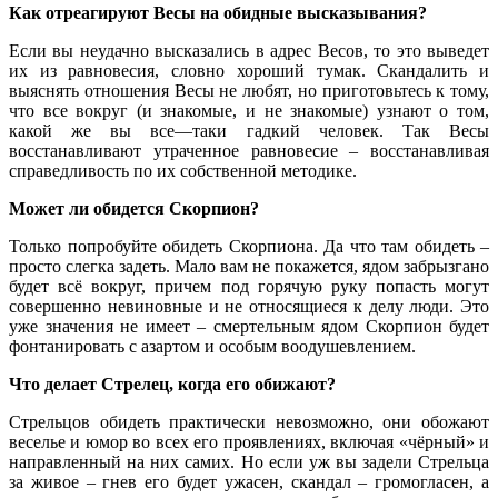
Как отреагируют Весы на обидные высказывания?
Если
вы
неудачно
высказались
в
адрес
Весов
,
то
это
выведет
их
из
равновесия
,
словно
хороший
тумак
.
Скандалить
и
выяснять
отношения
Весы
не
любят
,
но
приготовьтесь
к
тому
,
что
все
вокруг
(
и
знакомые
,
и
не
знакомые
)
узнают
о
том
,
какой
же
вы
все
—
таки
гадкий
человек
.
Так
Весы
восстанавливают
утраченное
равновесие
–
восстанавливая
справедливость
по
их
собственной
методике
.
Может ли обидется Скорпион?
Только
попробуйте
обидеть
Скорпиона
.
Да
что
там
обидеть
–
просто
слегка
задеть
.
Мало
вам
не
покажется
,
ядом
забрызгано
будет
всё
вокруг
,
причем
под
горячую
руку
попасть
могут
совершенно
невиновные
и
не
относящиеся
к
делу
люди
.
Это
уже
значения
не
имеет
–
смертельным
ядом
Скорпион
будет
фонтанировать
с
азартом
и
особым
воодушевлением
.
Что делает Стрелец, когда его обижают?
Стрельцов
обидеть
практически
невозможно
,
они
обожают
веселье
и
юмор
во
всех
его
проявлениях
,
включая
«
чёрный
»
и
направленный
на
них
самих
.
Но
если
уж
вы
задели
Стрельца
за
живое
–
гнев
его
будет
ужасен
,
скандал
–
громогласен
,
а