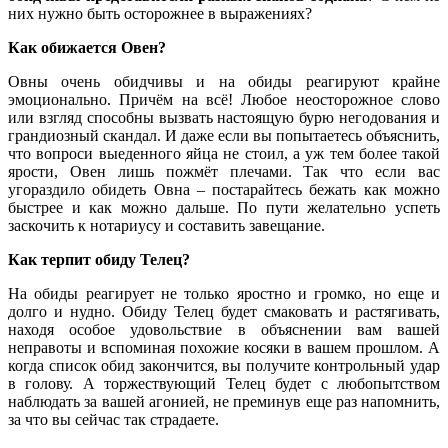
них
нужно
быть
осторожнее
в
выражениях
?
Как обижается Овен?
Овны
очень
обидчивы
и
на
обиды
реагируют
крайне
эмоционально
.
Причём
на
всё
!
Любое
неосторожное
слово
или
взгляд
способны
вызвать
настоящую
бурю
негодования
и
грандиозный
скандал
.
И
даже
если
вы
попытаетесь
объяснить
,
что
вопрос
и
выеденного
яйца
не
стоил
,
а
уж
тем
более
такой
ярости
,
Овен
лишь
пожмёт
плечами
.
Так
что
если
вас
угораздило
обидеть
Овна
–
постарайтесь
бежать
как
можно
быстрее
и
как
можно
дальше
.
По
пути
желательно
успеть
заскочить
к
нотариусу
и
составить
завещание
.
Как терпит обиду Телец?
На
обиды
реагирует
не
только
яростно
и
громко
,
но
еще
и
долго
и
нудно
.
Обиду
Телец
будет
смаковать
и
растягивать
,
находя
особое
удовольствие
в
объяснении
вам
вашей
неправоты
и
вспоминая
похожие
косяки
в
вашем
прошлом
.
А
когда
список
обид
закончится
,
вы
получите
контрольный
удар
в
голову
.
А
торжествующий
Телец
будет
с
любопытством
наблюдать
за
вашей
агонией
,
не
преминув
еще
раз
напомнить
,
за
что
вы
сейчас
так
страдаете
.