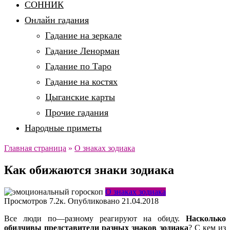
СОННИК
Онлайн гадания
Гадание на зеркале
Гадание Ленорман
Гадание по Таро
Гадание на костях
Цыганские карты
Прочие гадания
Народные приметы
Главная страница
»
О знаках зодиака
Как обижаются знаки зодиака
О знаках зодиака
Просмотров
7.2к.
Опубликовано
21.04.2018
Все
люди
по
—
разному
реагируют
на
обиду
.
Насколько
обидчивы
представители
разных
знаков
зодиака
?
С
кем
из