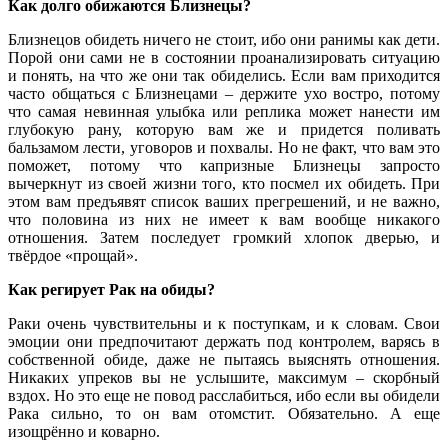
Как долго обижаются Близнецы?
Близнецов
обидеть
ничего
не
стоит
,
ибо
они
ранимы
как
дети
.
Порой
они
сами
не
в
состоянии
проанализировать
ситуацию
и
понять
,
на
что
же
они
так
обиделись
.
Если
вам
приходится
часто
общаться
с
Близнецами
–
держите
ухо
востро
,
потому
что
самая
невинная
улыбка
или
реплика
может
нанести
им
глубокую
рану
,
которую
вам
же
и
придется
поливать
бальзамом
лести
,
уговоров
и
похвалы
.
Но
не
факт
,
что
вам
это
поможет
,
потому
что
капризные
Близнецы
запросто
вычеркнут
из
своей
жизни
того
,
кто
посмел
их
обидеть
.
При
этом
вам
предъявят
список
ваших
прегрешений
,
и
не
важно
,
что
половина
из
них
не
имеет
к
вам
вообще
никакого
отношения
.
Затем
последует
громкий
хлопок
дверью
,
и
твёрдое
«
прощай
».
Как регирует Рак на обиды?
Раки
очень
чувствительны
и
к
поступкам
,
и
к
словам
.
Свои
эмоции
они
предпочитают
держать
под
контролем
,
варясь
в
собственной
обиде
,
даже
не
пытаясь
выяснять
отношения
.
Никаких
упреков
вы
не
услышите
,
максимум
–
скорбный
вздох
.
Но
это
еще
не
повод
расслабиться
,
ибо
если
вы
обидели
Рака
сильно
,
то
он
вам
отомстит
.
Обязательно
.
А
еще
изощрённо
и
коварно
.