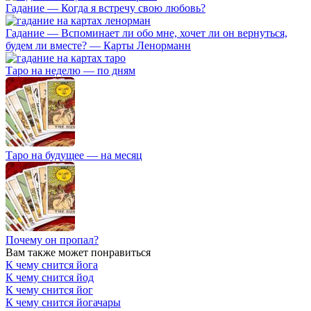
Гадание — Когда я встречу свою любовь?
Гадание — Вспоминает ли обо мне, хочет ли он вернуться,
будем ли вместе? — Карты Ленорманн
Таро на неделю — по дням
Таро на будущее — на месяц
Почему он пропал?
Вам также может понравиться
К чему снится йога
К чему снится йод
К чему снится йог
К чему снится йогачары