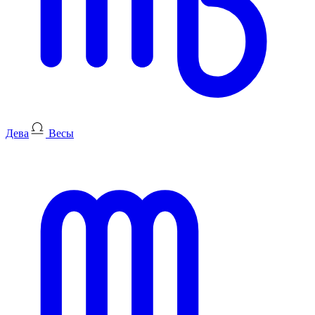
Дева
Весы