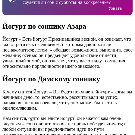
— сбудется ли сон с субботы на воскресенье?
Узнать →
Йогурт по соннику Азара
Йогурт – Есть йогурт Приснившийся весной, он означает, что
вы встретитесь с человеком, с которым давно хотели
познакомиться; летом, – обещает возможность выполнить свое
желание; осенью он предвещает удовольствие от лести;
увиденный зимой, он означает, что у вас отпадут сомнения
относительно порядочности вашего знакомого.
Йогурт по Дамскому соннику
К чему снится Йогурт – Вы будто покупаете йогурт – когда вы
начинали дело, то, естественно, рассчитывали на успех,
однако вы не подозревали, что успех может быть столь
ошеломляющим.
Вам снится, будто вы едите йогурт; он кажется вам очень
вкусным – сон говорит, что вы не прочь побездельничать; в
любой ситуации вы предпочитаете идти по пути
наименьшего сопротивления или вообще плыть по течению;