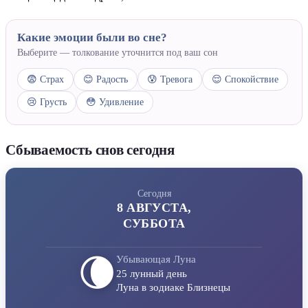
Какие эмоции были во сне?
Выберите — толкование уточнится под ваш сон
😨 Страх
😊 Радость
😰 Тревога
😌 Спокойствие
😢 Грусть
😳 Удивление
Сбываемость снов сегодня
Сегодня
8 АВГУСТА,
СУББОТА
🌘
Убывающая Луна
25 лунный день
Луна в зодиаке Близнецы