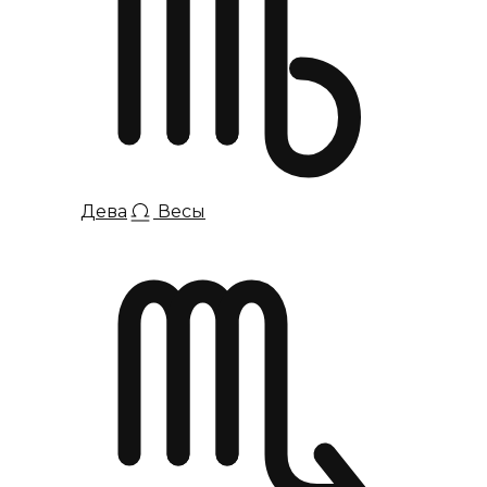
Дева
Весы