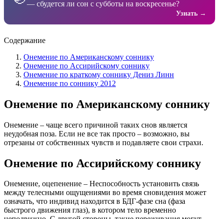
— сбудется ли сон с субботы на воскресенье?
Узнать →
Содержание
Онемение по Американскому соннику
Онемение по Ассирийскому соннику
Онемение по краткому соннику Дениз Линн
Онемение по соннику 2012
Онемение по Американскому соннику
Онемение – чаще всего причиной таких снов является
неудобная поза. Если не все так просто – возможно, вы
отрезаны от собственных чувств и подавляете свои страхи.
Онемение по Ассирийскому соннику
Онемение, оцепенение – Неспособность установить связь
между телесными ощущениями во время сновидения может
означать, что индивид находится в БДГ-фазе сна (фаза
быстрого движения глаз), в котором тело временно
неподвижно. С другой стороны, такие переживания могут