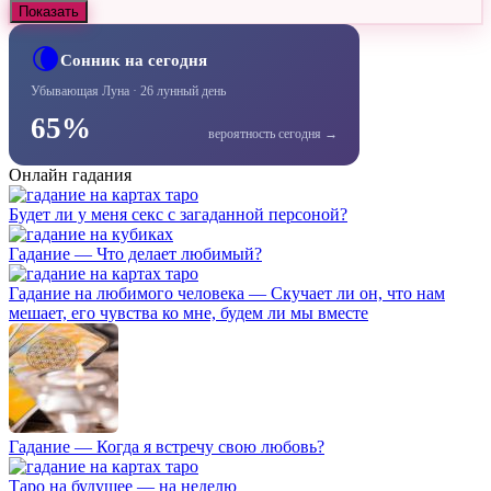
Показать
🌘
Сонник на сегодня
Убывающая Луна · 26 лунный день
65%
вероятность сегодня →
Онлайн гадания
Будет ли у меня секс с загаданной персоной?
Гадание — Что делает любимый?
Гадание на любимого человека — Скучает ли он, что нам
мешает, его чувства ко мне, будем ли мы вместе
Гадание — Когда я встречу свою любовь?
Таро на будущее — на неделю