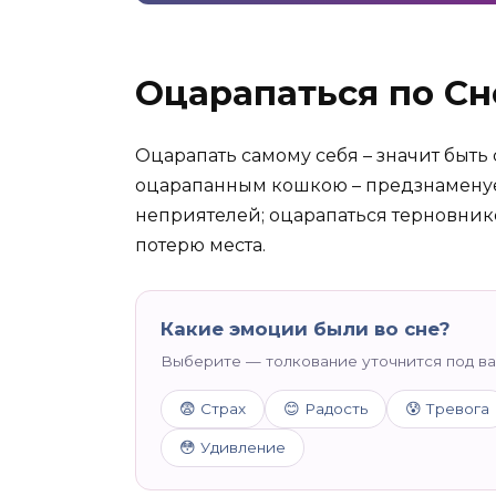
Оцарапаться по Сн
Оцарапать самому себя – значит быть
оцарапанным кошкою – предзнаменуе
неприятелей; оцарапаться терновник
потерю места.
Какие эмоции были во сне?
Выберите — толкование уточнится под в
😨 Страх
😊 Радость
😰 Тревога
😳 Удивление