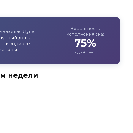
Вероятность
ывающая Луна
исполнения сна:
 лунный день
75%
на в зодиаке
изнецы
ям недели