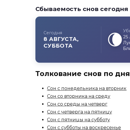
Сбываемость снов сегодня
Уб
🌘
Сегодня
25
8 АВГУСТА,
Лу
СУББОТА
Бл
Толкование снов по дн
Сон с понедельника на вторник
Сон со вторника на среду
Сон со среды на четверг
Сон с четверга на пятницу
Сон с пятницы на субботу
Сон с субботы на воскресенье