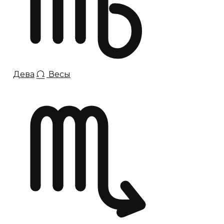
Дева
Весы