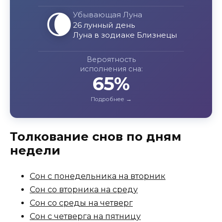
🌘
Убывающая Луна
26 лунный день
Луна в зодиаке Близнецы
Вероятность
исполнения сна:
65%
Толкование снов по дням
недели
Сон с понедельника на вторник
Сон со вторника на среду
Сон со среды на четверг
Сон с четверга на пятницу