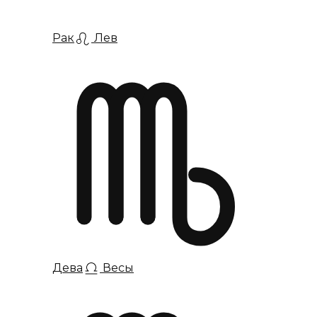
Рак
Лев
Дева
Весы