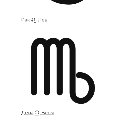
Рак
Лев
Дева
Весы