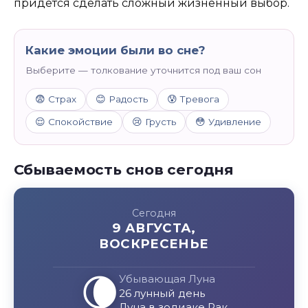
придется сделать сложный жизненный выбор.
Какие эмоции были во сне?
Выберите — толкование уточнится под ваш сон
😨 Страх
😊 Радость
😰 Тревога
😌 Спокойствие
😢 Грусть
😳 Удивление
Сбываемость снов сегодня
Сегодня
9 АВГУСТА,
ВОСКРЕСЕНЬЕ
🌘
Убывающая Луна
26 лунный день
Луна в зодиаке Рак