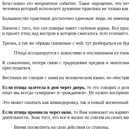
Безусловно это неприятное событие. Такое ощущение, что не
человека который использует духовные практики не только как
Большинство практиков достаточно одинокие люди, не имеющие 
Начнем с того, что сие поверье имеет глубокие корни. Все пр
и пролет птиц над костром в котором сжигалось тело усопшего.
Тризна, а так же обряды связанные с ней, тут разбираться не б
Птица ассоциируется с новостями и посланником из тонк
К сожалению, потеря связи с традициями предков и мнитель
прислушаться.
Вестники не говорят с нами на человеческом языке, но обостр
Если птица залетела в дом через дверь
, то это говорит о д
опыт мы всегда «умираем» и «рождаемся». Не нужно восприним
Это может означать как командировку, так и новый жизненный
Если птица проникла через окно
, то Вам намекают на карми
деятельности. Знак того, что все в жизни не совсем на своих ме
Время посмотреть на свои действия со стороны.