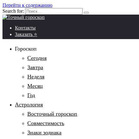
Перейти к содержанию
Search for:
Контакты
Заказать ⭐
Гороскоп
Сегодня
Завтра
Неделя
Месяц
Год
Астрология
Восточный гороскоп
Совместимость
Знаки зодиака