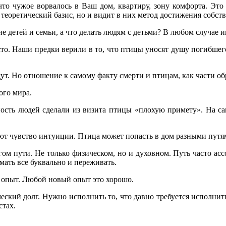
что чужое ворвалось в Ваш дом, квартиру, зону комфорта. Это
 теоретический базис, но и видит в них метод достижения собст
детей и семьи, а что делать людям с детьми? В любом случае и
осто. Наши предки верили в то, что птицы уносят душу погибше
удут. Но отношение к самому факту смерти и птицам, как части о
ого мира.
ность людей сделали из визита птицы «плохую примету». На са
яют чувство интуиции. Птица может попасть в дом разными путя
олгом пути. Не только физическом, но и духовном. Путь часто а
ать все буквально и переживать.
 опыт. Любой новый опыт это хорошо.
ческий долг. Нужно исполнить то, что давно требуется исполни
стах.