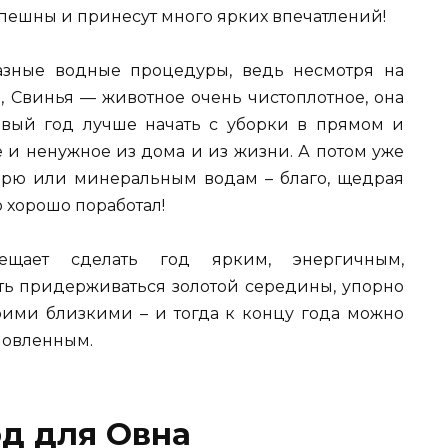
спешны и принесут много ярких впечатлений!
азные водные процедуры, ведь несмотря на
, Свинья — животное очень чистоплотное, она
новый год лучше начать с уборки в прямом и
е и ненужное из дома и из жизни. А потом уже
орю или минеральным водам – благо, щедрая
 хорошо поработал!
щает сделать год ярким, энергичным,
ть придерживаться золотой середины, упорно
оими близкими – и тогда к концу года можно
новленным.
од для Овна