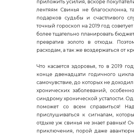
приложить усилия, вскоре покупатели 
лентяям Свинья не благосклонна, т
подарков судьбы и счастливого слу
точный гороскоп на 2019 год советуе
более тщательно планировать бюджет
превратив золото в отходы. Поэто
расходам, а так же воздержаться от к
Что касается здоровья, то в 2019 г
конце двенадцати годичного цикла 
самочувствие, до которых не доходил
хронических заболеваний, особенно
синдрому хронической усталости. Одн
поможет со всем справиться! На
прислушиваться к сигналам, которы
отдыхе уж свинья не знает равных! 
приключения, порой даже авантюрны