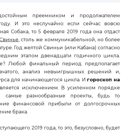
остойным преемником и продолжателем
оду. И это неслучайно: если сейчас вовсю
ая Собака, то 5 февраля 2019 года она отдаст
 Свинье
, столь же коммуникабельной, но более
уре. Год желтой Свиньи (или Кабана) согласно
ледним этапом двенадцати годичного цикла.
ике? Любой финальный период предполагает
ачатого, анализ невыигрышных решений и,
урса для начинающегося цикла. И
гороскоп на
вляется исключением. В усиленном порядке
я самые разнообразные проекты, будь то
чение финансовой прибыли от долгосрочных
ние брака.
тупающего 2019 года, то это, безусловно, будет