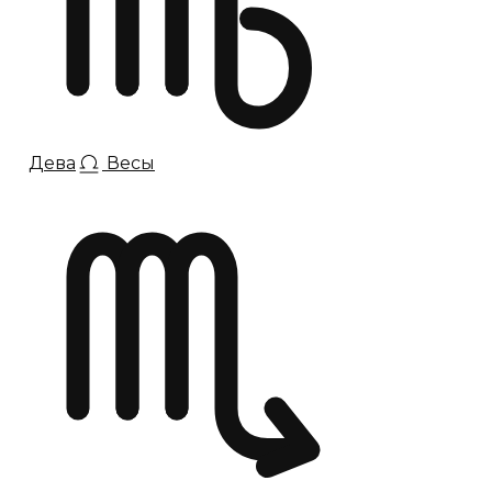
Дева
Весы