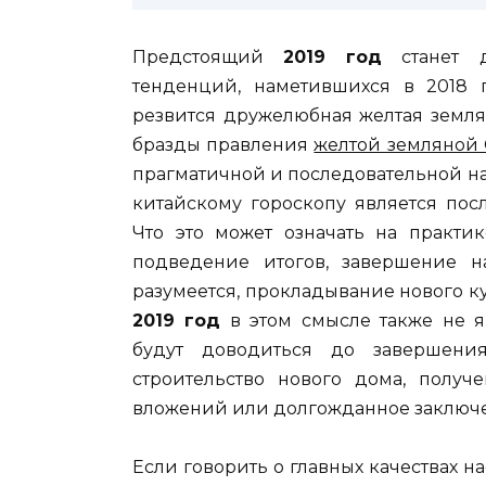
Предстоящий
2019 год
станет д
тенденций, наметившихся в 2018 г
резвится дружелюбная желтая землян
бразды правления
желтой земляной
прагматичной и последовательной нат
китайскому гороскопу является пос
Что это может означать на практ
подведение итогов, завершение н
разумеется, прокладывание нового к
2019 год
в этом смысле также не я
будут доводиться до завершени
строительство нового дома, полу
вложений или долгожданное заключе
Если говорить о главных качествах нас