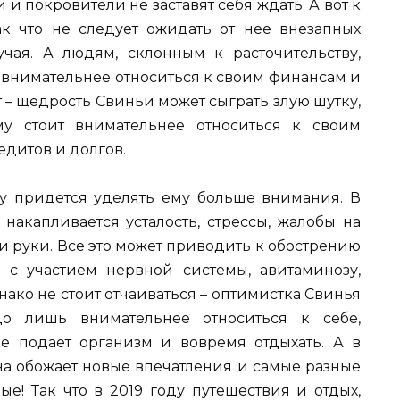
и покровители не заставят себя ждать. А вот к
ак что не следует ожидать от нее внезапных
чая. А людям, склонным к расточительству,
т внимательнее относиться к своим финансам и
 – щедрость Свиньи может сыграть злую шутку,
му стоит внимательнее относиться к своим
редитов и долгов.
оду придется уделять ему больше внимания. В
накапливается усталость, стрессы, жалобы на
и руки. Все это может приводить к обострению
 с участием нервной системы, авитаминозу,
ако не стоит отчаиваться – оптимистка Свинья
до лишь внимательнее относиться к себе,
е подает организм и вовремя отдыхать. А в
Она обожает новые впечатления и самые разные
е! Так что в 2019 году путешествия и отдых,