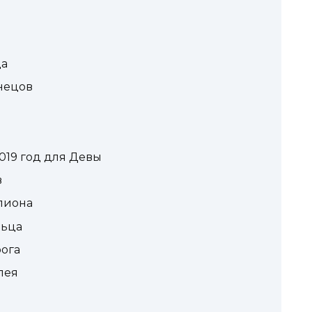
ца
знецов
019 год для Девы
в
рпиона
льца
рога
лея