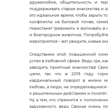
дружелюбие, общительность и тер
поддерживать старые знакомства и з
это идеальное время, чтобы зарыть т
конфликты на бытовой почве, семе
перестанет тревожить и волновать в
и благородное животное. Попробуйт
мероприятия – вот увидите, новые зна
Следствием этой повышенной комму
успех в любовной сфере. Ведь где, ка
заводить приятные знакомства! Сви
цели, так что в 2019 году горо
кардинальный поворот в жизни м
любовь, а люди, не определившиеся
к решительным действиям и посетят
Ну а тем, кто стремится к пополнен
задуманного, ведь Свинья очень пл