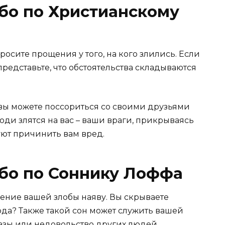
ибо по Христианскому
просите прощения у того, на кого злились. Если
представьте, что обстоятельства складываются
– вы можете поссориться со своими друзьями
люди злятся на вас – ваши враги, прикрываясь
ют причинить вам вред.
ибо по Соннику Лоффа
вление вашей злобы наяву. Вы скрываете
ода? Также такой сон может служить вашей
азы или недовольство других людей.