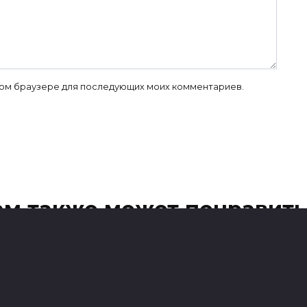
 этом браузере для последующих моих комментариев.
ам также может понравить
К чему снится
К чему снится
захлебываться
запасной выход