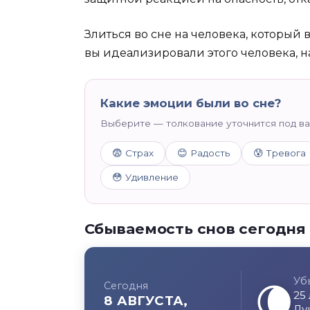
Злиться во сне на человека, который
вы идеализировали этого человека, на
Какие эмоции были во сне?
Выберите — толкование уточнится под в
😨 Страх
😊 Радость
😰 Тревога
😳 Удивление
Сбываемость снов сегодня
Уб
🌘
Сегодня
25
8 АВГУСТА,
Лу