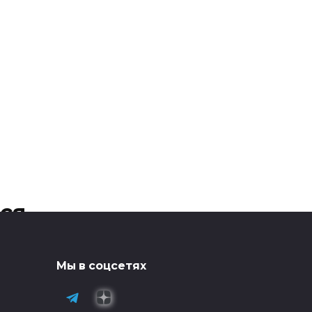
ся
К чему снится
Мы в соцсетях
застыть