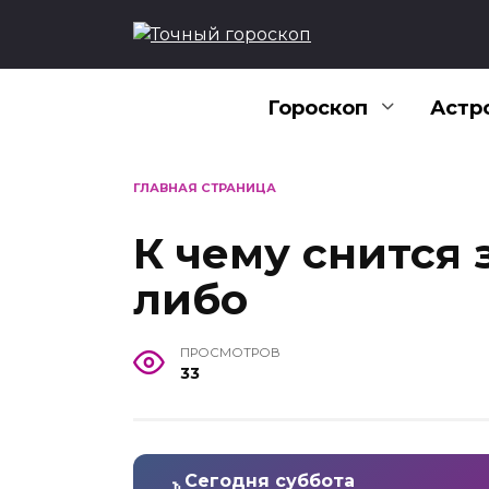
Перейти
к
содержанию
Гороскоп
Астр
ГЛАВНАЯ СТРАНИЦА
К чему снится 
либо
ПРОСМОТРОВ
33
Сегодня суббота