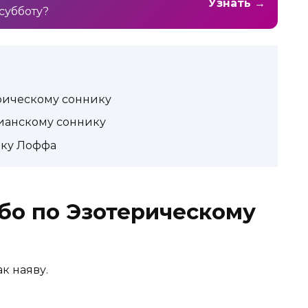
Узнать →
субботу?
ерическому соннику
тианскому соннику
ику Лоффа
ибо по Эзотерическому
к наяву.