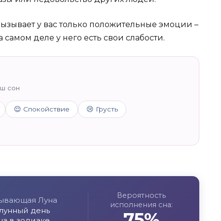
 вызывает у вас только положительные эмоции –
 самом деле у него есть свои слабости.
аш сон
😌 Спокойствие
😢 Грусть
Вероятность
ывающая Луна
исполнения сна:
 лунный день
75%
на в зодиаке