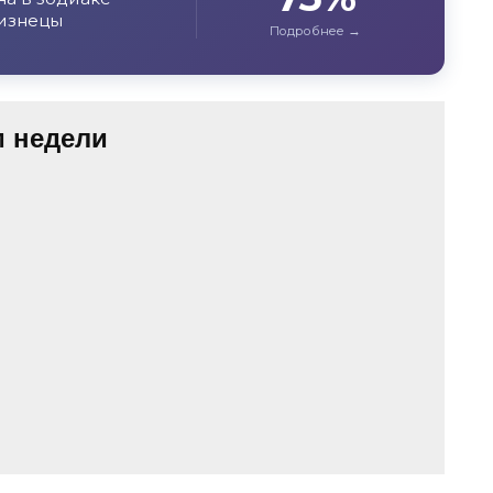
изнецы
м недели