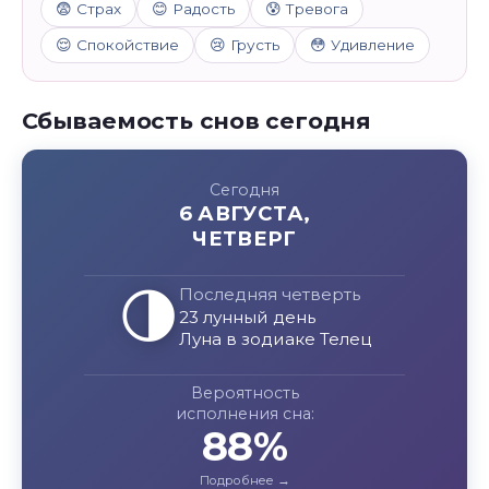
😨 Страх
😊 Радость
😰 Тревога
😌 Спокойствие
😢 Грусть
😳 Удивление
Сбываемость снов сегодня
Сегодня
6 АВГУСТА,
ЧЕТВЕРГ
🌗
Последняя четверть
23 лунный день
Луна в зодиаке Телец
Вероятность
исполнения сна:
88%