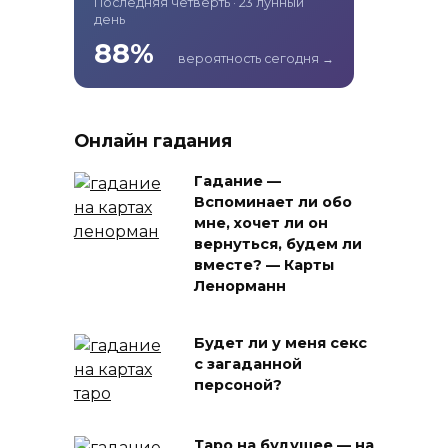
Последняя четверть · 23 лунный
день
88%
вероятность сегодня →
Онлайн гадания
Гадание —
Вспоминает ли обо
мне, хочет ли он
вернуться, будем ли
вместе? — Карты
Ленорманн
Будет ли у меня секс
с загаданной
персоной?
Таро на будущее — на