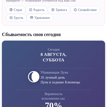
Выберите — толкование уточнится под ваш сон
😨 Страх
😊 Радость
😰 Тревога
😌 Спокойствие
😢 Грусть
😳 Удивление
Сбываемость снов сегодня
Сегодня
8 АВГУСТА,
СУББОТА
🌘
Убывающая Луна
26 лунный день
Луна в зодиаке Близнецы
Вероятность
исполнения сна:
70%