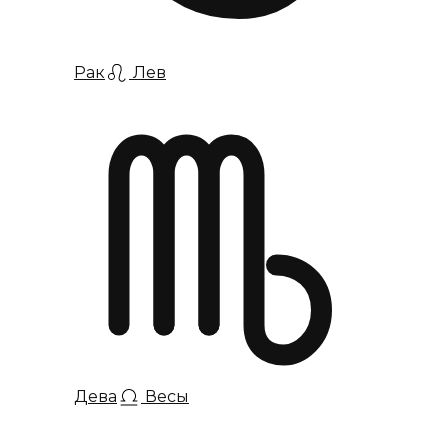
Рак
Лев
Дева
Весы