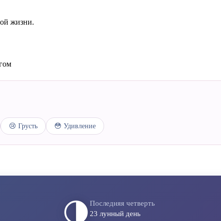
ной жизни.
угом
😢 Грусть
😳 Удивление
🌗
Последняя четверть
23 лунный день