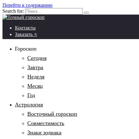
Перейти к содержанию
Search for:
Контакты
Заказать ⭐
Гороскоп
Сегодня
Завтра
Неделя
Месяц
Год
Астрология
Восточный гороскоп
Совместимость
Знаки зодиака