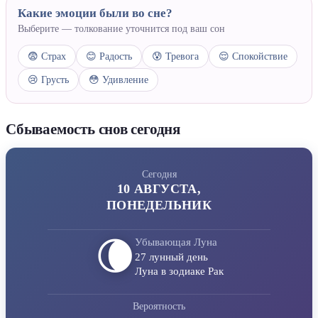
Какие эмоции были во сне?
Выберите — толкование уточнится под ваш сон
😨 Страх
😊 Радость
😰 Тревога
😌 Спокойствие
😢 Грусть
😳 Удивление
Сбываемость снов сегодня
Сегодня
10 АВГУСТА,
ПОНЕДЕЛЬНИК
🌘
Убывающая Луна
27 лунный день
Луна в зодиаке Рак
Вероятность