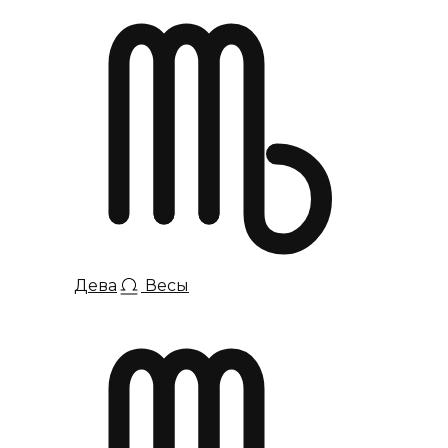
Дева
Весы