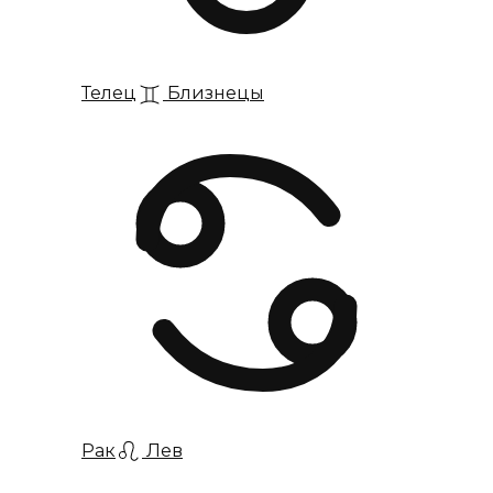
Телец
Близнецы
Рак
Лев