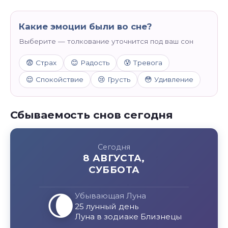
Какие эмоции были во сне?
Выберите — толкование уточнится под ваш сон
😨 Страх
😊 Радость
😰 Тревога
😌 Спокойствие
😢 Грусть
😳 Удивление
Сбываемость снов сегодня
Сегодня
8 АВГУСТА,
СУББОТА
🌘
Убывающая Луна
25 лунный день
Луна в зодиаке Близнецы