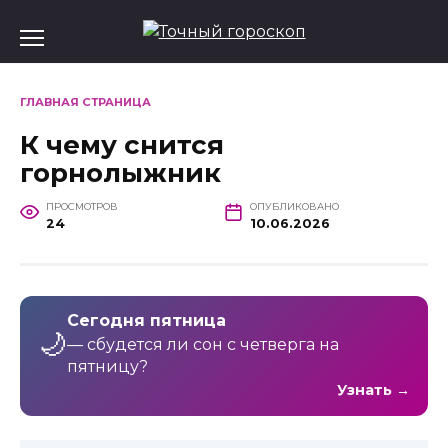
Перейти
к
содержанию
ГЛАВНАЯ СТРАНИЦА
К чему снится
горнолыжник
ПРОСМОТРОВ
ОПУБЛИКОВАНО
24
10.06.2026
Сегодня пятница
🌙
— сбудется ли сон с четверга на
пятницу?
Узнать →