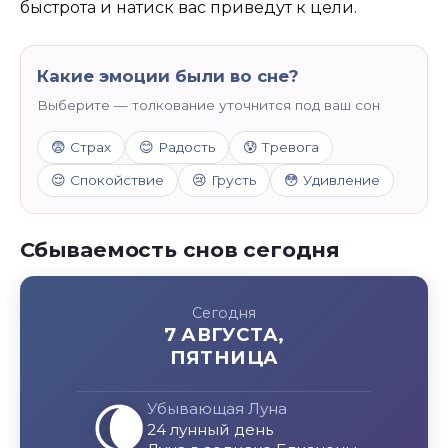
быстрота и натиск вас приведут к цели.
Какие эмоции были во сне?
Выберите — толкование уточнится под ваш сон
😨 Страх
😊 Радость
😰 Тревога
😌 Спокойствие
😢 Грусть
😳 Удивление
Сбываемость снов сегодня
Сегодня
7 АВГУСТА,
ПЯТНИЦА
🌘
Убывающая Луна
24 лунный день