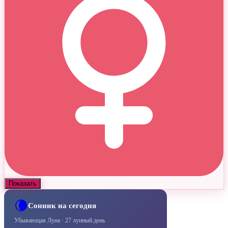
Показать
🌘
Сонник на сегодня
Убывающая Луна · 27 лунный день