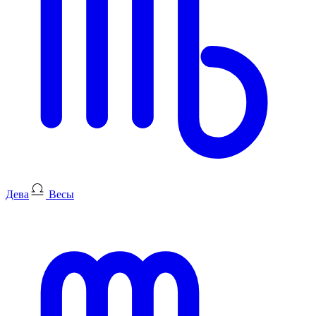
Дева
Весы