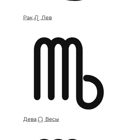
Рак
Лев
Дева
Весы