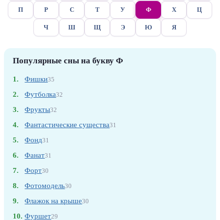
П
Р
С
Т
У
Ф
Х
Ц
Ч
Ш
Щ
Э
Ю
Я
Популярные сны на букву Ф
1.
Фишки
35
2.
Футболка
32
3.
Фрукты
32
4.
Фантастические существа
31
5.
Фонд
31
6.
Фанат
31
7.
Форт
30
8.
Фотомодель
30
9.
Флажок на крыше
30
10.
Фуршет
29