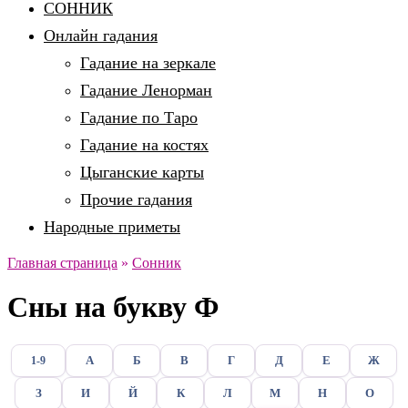
СОННИК
Онлайн гадания
Гадание на зеркале
Гадание Ленорман
Гадание по Таро
Гадание на костях
Цыганские карты
Прочие гадания
Народные приметы
Главная страница
»
Сонник
Сны на букву Ф
А
Б
В
Г
Д
Е
Ж
1-9
З
И
Й
К
Л
М
Н
О