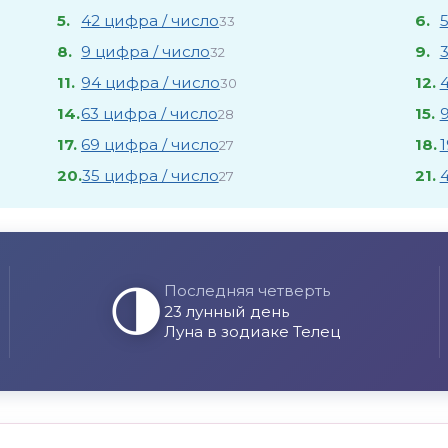
5.
42 цифра / число
6.
33
8.
9 цифра / число
9.
32
11.
94 цифра / число
12.
30
14.
63 цифра / число
15.
28
17.
69 цифра / число
18.
27
20.
35 цифра / число
21.
27
🌗
Последняя четверть
23 лунный день
Луна в зодиаке Телец