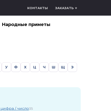
КОНТАКТЫ
ЗАКАЗАТЬ ⭐
Народные приметы
У
Ф
Х
Ц
Ч
Ш
Щ
Э
 цифра / число
35