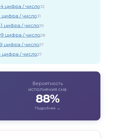
54 цифра / число
32
3 цифра / число
31
41 цифра / число
29
99 цифра / число
28
19 цифра / число
27
4 цифра / число
27
Вероятность
исполнения сна:
88%