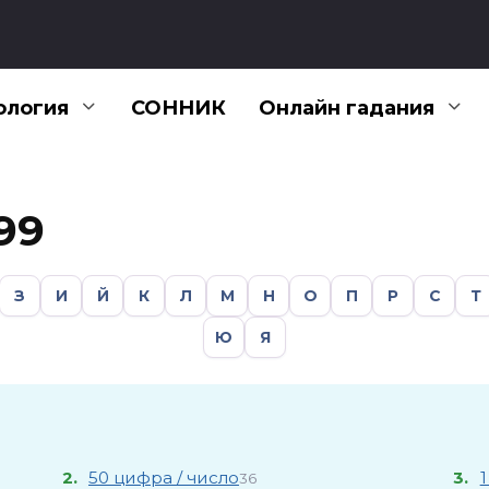
ология
СОННИК
Онлайн гадания
99
З
И
Й
К
Л
М
Н
О
П
Р
С
Т
Ю
Я
2.
50 цифра / число
3.
1
36