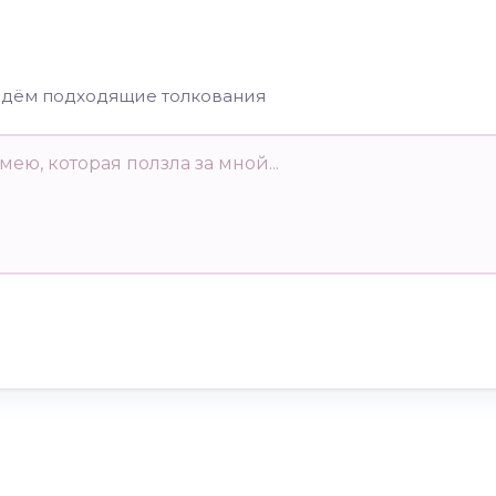
йдём подходящие толкования
му снится 2 цифра /
К чему снится 12 циф
ло
число