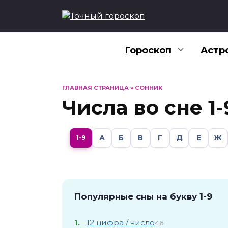
Перейти
к
содержанию
Гороскоп
Астр
ГЛАВНАЯ СТРАНИЦА
»
СОННИК
Числа во сне 1-
А
Б
В
Г
Д
Е
Ж
1-9
Популярные сны на букву 1-9
1.
12 цифра / число
46