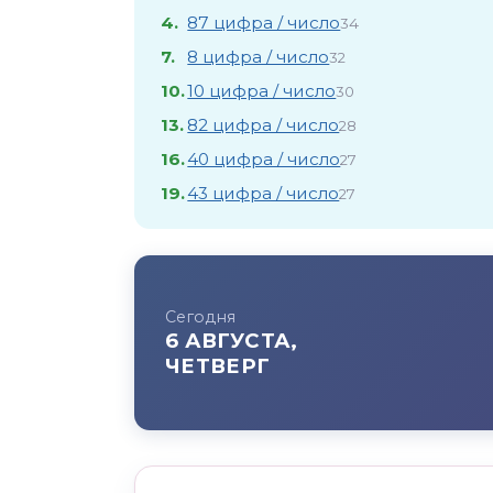
4.
87 цифра / число
34
7.
8 цифра / число
32
10.
10 цифра / число
30
13.
82 цифра / число
28
16.
40 цифра / число
27
19.
43 цифра / число
27
Сегодня
6 АВГУСТА,
ЧЕТВЕРГ