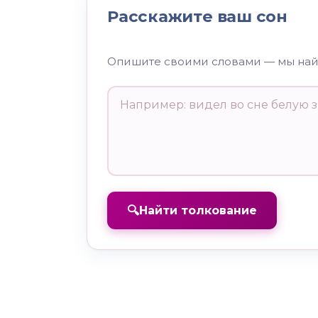
Расскажите ваш сон
Опишите своими словами — мы на
🔍
Найти толкование
К чему снится 1 цифра /
К че
число
чис