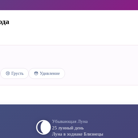
ода
😢 Грусть
😳 Удивление
🌘
Убывающая Луна
25 лунный день
Луна в зодиаке Близнецы