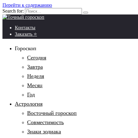
Перейти к содержанию
Search for:
Контакты
Заказать ⭐
Гороскоп
Сегодня
Завтра
Неделя
Месяц
Год
Астрология
Восточный гороскоп
Совместимость
Знаки зодиака