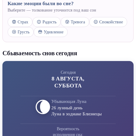
Какие эмоции были во сне?
Выберите — толкование уточнится под ваш сон
😨 Страх
😊 Радость
😰 Тревога
😌 Спокойствие
😢 Грусть
😳 Удивление
Сбываемость снов сегодня
Сегодня
8 АВГУСТА,
СУББОТА
🌘
Убывающая Луна
26 лунный день
Луна в зодиаке Близнецы
Вероятность
исполнения сна: