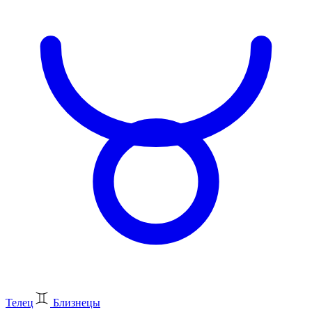
Телец
Близнецы