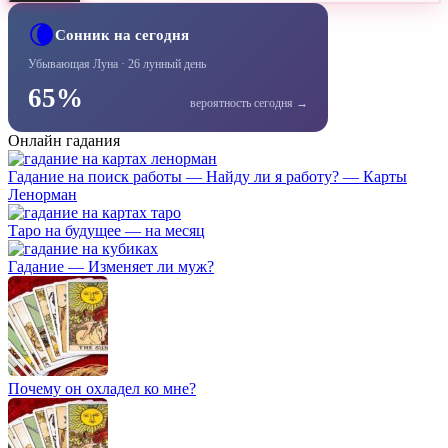
🌘
Сонник на сегодня
Убывающая Луна · 26 лунный день
65%
вероятность сегодня →
Онлайн гадания
Гадание на поиск работы — Найду ли я работу? — Карты
Ленорман
Таро на будущее — на месяц
Гадание — Изменяет ли муж?
Почему он охладел ко мне?