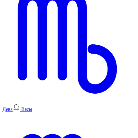
Дева
Весы